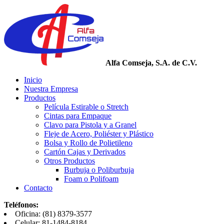
Alfa Comseja, S.A. de C.V.
Inicio
Nuestra Empresa
Productos
Película Estirable o Stretch
Cintas para Empaque
Clavo para Pistola y a Granel
Fleje de Acero, Poliéster y Plástico
Bolsa y Rollo de Polietileno
Cartón Cajas y Derivados
Otros Productos
Burbuja o Poliburbuja
Foam o Polifoam
Contacto
Teléfonos:
Oficina: (81) 8379-3577
Celular: 81-1484-8184