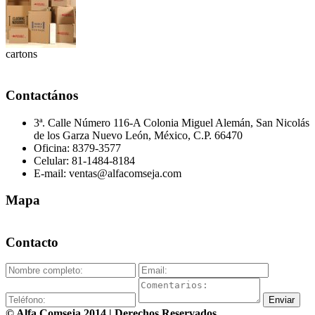
cartons
Contactános
3ª. Calle Número 116-A Colonia Miguel Alemán, San Nicolás
de los Garza Nuevo León, México, C.P. 66470
Oficina: 8379-3577
Celular: 81-1484-8184
E-mail: ventas@alfacomseja.com
Mapa
Contacto
This page can't load Google Maps correctly.
OK
Do you own this website?
Enviar
© Alfa Comseja 2014 | Derechos Reservados.