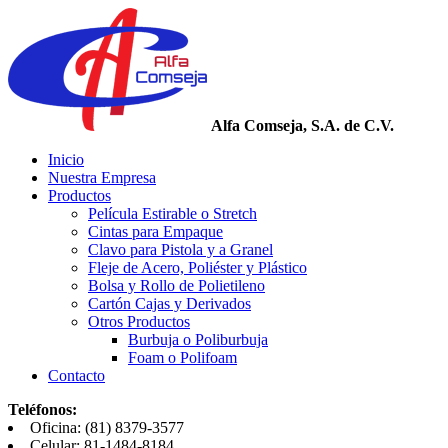
Alfa Comseja, S.A. de C.V.
Inicio
Nuestra Empresa
Productos
Película Estirable o Stretch
Cintas para Empaque
Clavo para Pistola y a Granel
Fleje de Acero, Poliéster y Plástico
Bolsa y Rollo de Polietileno
Cartón Cajas y Derivados
Otros Productos
Burbuja o Poliburbuja
Foam o Polifoam
Contacto
Teléfonos:
Oficina: (81) 8379-3577
Celular: 81-1484-8184